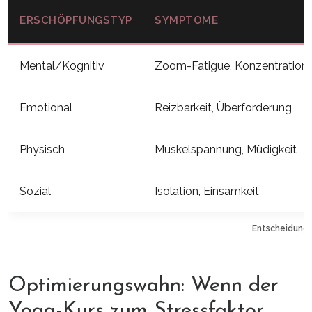
ERSCHÖPFUNGSTYP
SYMPTOME
Mental/Kognitiv
Zoom-Fatigue, Konzentratio
Emotional
Reizbarkeit, Überforderung
Physisch
Muskelspannung, Müdigkeit
Sozial
Isolation, Einsamkeit
Entscheidungs
Optimierungswahn: Wenn der
Yoga-Kurs zum Stressfaktor