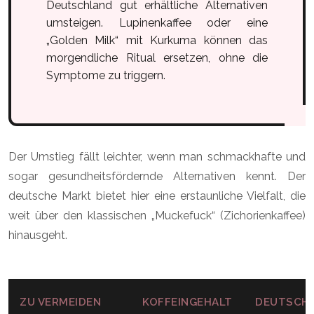
Deutschland gut erhältliche Alternativen
umsteigen. Lupinenkaffee oder eine
„Golden Milk“ mit Kurkuma können das
morgendliche Ritual ersetzen, ohne die
Symptome zu triggern.
Der Umstieg fällt leichter, wenn man schmackhafte und
sogar gesundheitsfördernde Alternativen kennt. Der
deutsche Markt bietet hier eine erstaunliche Vielfalt, die
weit über den klassischen „Muckefuck“ (Zichorienkaffee)
hinausgeht.
ZU VERMEIDEN
KOFFEINGEHALT
DEUTSCHE