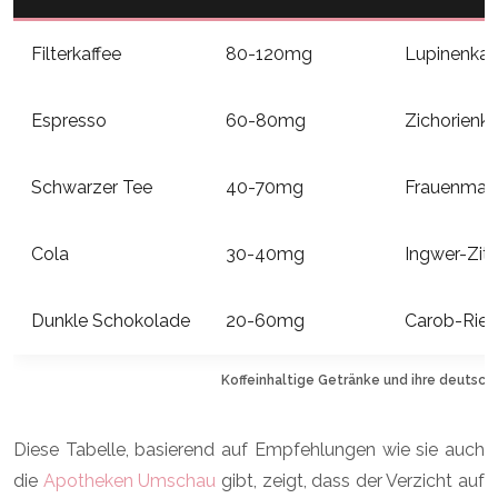
Filterkaffee
80-120mg
Lupinenkaf
Espresso
60-80mg
Zichorienk
Schwarzer Tee
40-70mg
Frauenmant
Cola
30-40mg
Ingwer-Zit
Dunkle Schokolade
20-60mg
Carob-Rieg
Koffeinhaltige Getränke und ihre deutsc
Diese Tabelle, basierend auf Empfehlungen wie sie auch
die
Apotheken Umschau
gibt, zeigt, dass der Verzicht auf