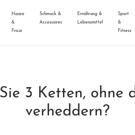
Haare
Schmuck &
Ernährung &
Sport
&
Accessoires
Lebensmittel
&
Frisur
Fitness
ie 3 Ketten, ohne da
verheddern?