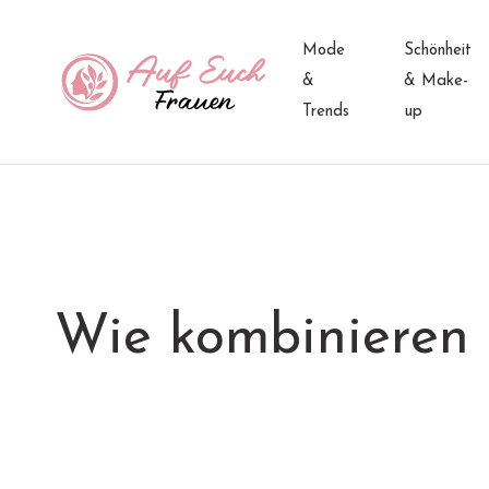
Mode
Schönheit
&
& Make-
Trends
up
Wie kombinieren S