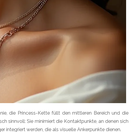
ie, die Princess-Kette füllt den mittleren Bereich und die
sch sinnvoll: Sie minimiert die Kontaktpunkte, an denen sich
 integriert werden, die als visuelle Ankerpunkte dienen.