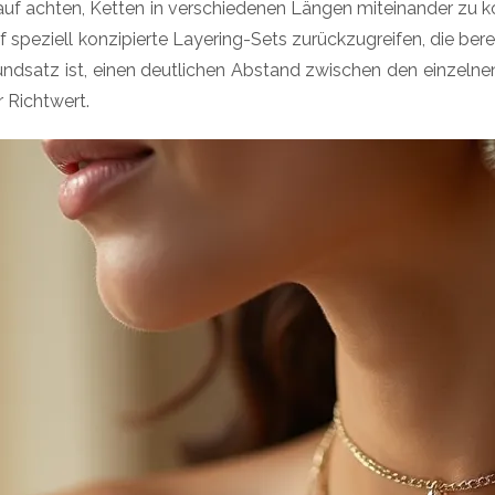
rauf achten, Ketten in verschiedenen Längen miteinander zu k
 auf speziell konzipierte Layering-Sets zurückzugreifen, die
 Grundsatz ist, einen deutlichen Abstand zwischen den einzel
r Richtwert.