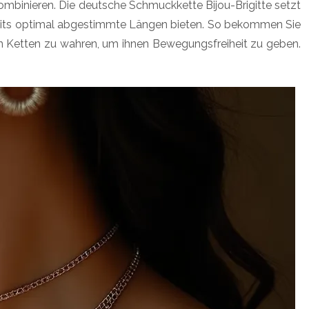
ombinieren. Die deutsche Schmuckkette Bijou-Brigitte setzt
 bereits optimal abgestimmte Längen bieten. So bekommen Sie
nen Ketten zu wahren, um ihnen Bewegungsfreiheit zu geben.