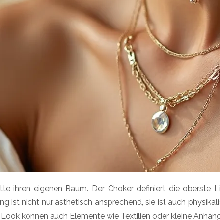
e ihren eigenen Raum. Der Choker definiert die oberste Lin
g ist nicht nur ästhetisch ansprechend, sie ist auch physikali
 Look können auch Elemente wie Textilien oder kleine Anhänger