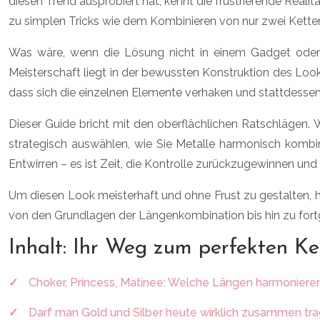
diesen Trend ausprobiert hat, kennt die frustrierende Real
zu simplen Tricks wie dem Kombinieren von nur zwei Kette
Was wäre, wenn die Lösung nicht in einem Gadget oder e
Meisterschaft liegt in der bewussten Konstruktion des Look
dass sich die einzelnen Elemente verhaken und stattdessen
Dieser Guide bricht mit den oberflächlichen Ratschlägen. W
strategisch auswählen, wie Sie Metalle harmonisch kombin
Entwirren – es ist Zeit, die Kontrolle zurückzugewinnen und
Um diesen Look meisterhaft und ohne Frust zu gestalten, ha
von den Grundlagen der Längenkombination bis hin zu fortge
Inhalt: Ihr Weg zum perfekten K
Choker, Princess, Matinee: Welche Längen harmoniere
Darf man Gold und Silber heute wirklich zusammen tr