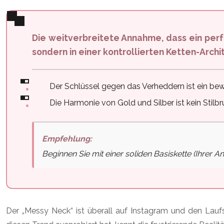
Die weitverbreitete Annahme, dass ein perfekter „Messy Neck“-Look zufällig entsteht, ist ein Mythos. Die wahre Kunst liegt nicht im Chaos,
sondern in einer kontrollierten Ketten-Archi
Der Schlüssel gegen das Verheddern ist ein b
Die Harmonie von Gold und Silber ist kein Stilbr
Empfehlung:
Beginnen Sie mit einer soliden Basiskette (Ihrer A
Der „Messy Neck“ ist überall auf Instagram und den Laufst