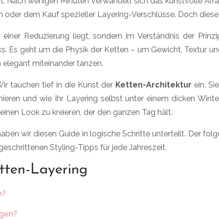
ität: Nach wenigen Minuten verwandelt sich das kunstvolle Arr
n oder dem Kauf spezieller Layering-Verschlüsse. Doch dies
iner Reduzierung liegt, sondern im Verständnis der Prinz
s. Es geht um die Physik der Ketten – um Gewicht, Textur und 
 elegant miteinander tanzen.
ir tauchen tief in die Kunst der
Ketten-Architektur
ein. Si
ieren und wie Ihr Layering selbst unter einem dicken Wint
 einen Look zu kreieren, der den ganzen Tag hält.
ben wir diesen Guide in logische Schritte unterteilt. Der fol
schrittenen Styling-Tipps für jede Jahreszeit.
etten-Layering
n?
agen?