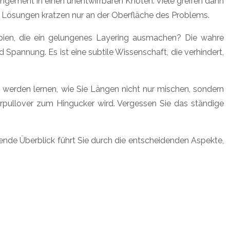
angement in einen unentwirrbaren Knoten. Viele greifen dann
e Lösungen kratzen nur an der Oberfläche des Problems.
ipien, die ein gelungenes Layering ausmachen? Die wahre
Spannung. Es ist eine subtile Wissenschaft, die verhindert,
e werden lernen, wie Sie Längen nicht nur mischen, sondern
erpullover zum Hingucker wird. Vergessen Sie das ständige
gende Überblick führt Sie durch die entscheidenden Aspekte,